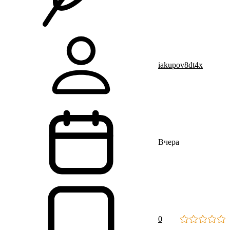
iakupov8dt4x
Вчера
0