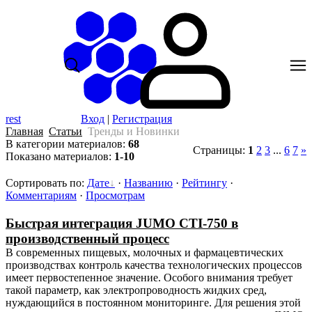
rest
Вход
|
Регистрация
Главная
Статьи
Тренды и Новинки
В категории материалов
:
68
Страницы
:
1
2
3
...
6
7
»
Показано материалов
:
1-10
Сортировать по
:
Дате
·
Названию
·
Рейтингу
·
Комментариям
·
Просмотрам
Быстрая интеграция JUMO CTI-750 в
производственный процесс
В современных пищевых, молочных и фармацевтических
производствах контроль качества технологических процессов
имеет первостепенное значение. Особого внимания требует
такой параметр, как электропроводность жидких сред,
нуждающийся в постоянном мониторинге. Для решения этой