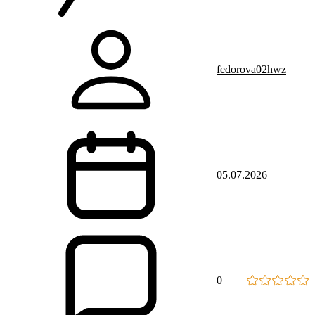
fedorova02hwz
05.07.2026
0